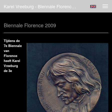
Karel Vreeburg - Biennale Florence 2009
Tog
navi
Biennale Florence 2009
Tijdens de
7e Biennale
van
Florence
heeft Karel
Vreeburg
de 3e